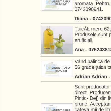
aromata. Pebtru 
0742090941.
Diana - 074209
ȚuicĂŁ mere 62gr
Produsele sunt pr
artificiali.
Ana - 07624381
Vând palinca de
56 grade,țuica cu
Adrian Adrian 
Sunt producator 
direct. Producem
Pintic- Dej) din 
prune. Acceptam
cateva mii de lit