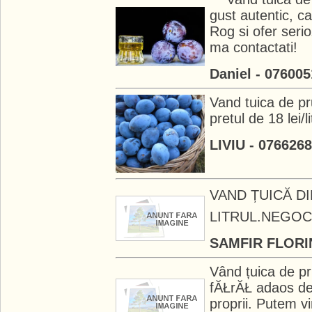
gust autentic, ca
Rog si ofer serio
ma contactati!
Daniel - 07600
Vand tuica de pr
pretul de 18 lei/li
LIVIU - 076626
VAND ȚUICĂ DI
LITRUL.NEGOCI
SAMFIR FLORIN
Vând țuica de pr
fĂŁrĂŁ adaos de 
proprii. Putem vi