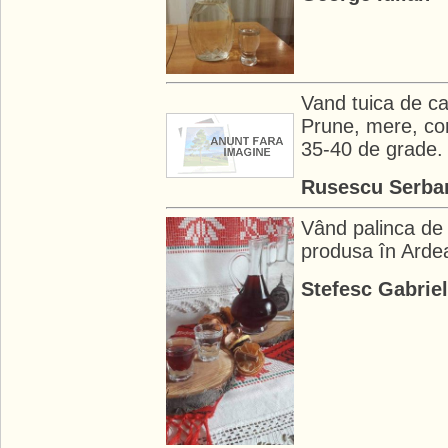
Vand tuica de cas
Prune, mere, cor
35-40 de grade. 1
Rusescu Serba
Vând palinca de 
produsa în Ardea
Stefesc Gabrie