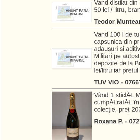
Vand distilat din
50 lei / litru, br
Teodor Muntea
Vand 100 l de tui
capsunica din pr
adausuri si aditi
Militari pe auto
depozite de la Bo
lei/litru iar pretu
TUV VIO - 0766
Vând 1 sticlĂŁ 
cumpĂŁratĂŁ în 
colecție, preț 20
Roxana P. - 07