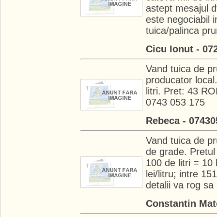
astept mesajul dv
este negociabil 
tuica/palinca pru
Cicu Ionut - 0
Vand tuica de pr
producator local
litri. Pret: 43 RO
0743 053 175
Rebeca - 07430
Vand tuica de pr
de grade. Pretul 
100 de litri = 10 l
lei/litru; intre 15
detalii va rog sa
Constantin Mat