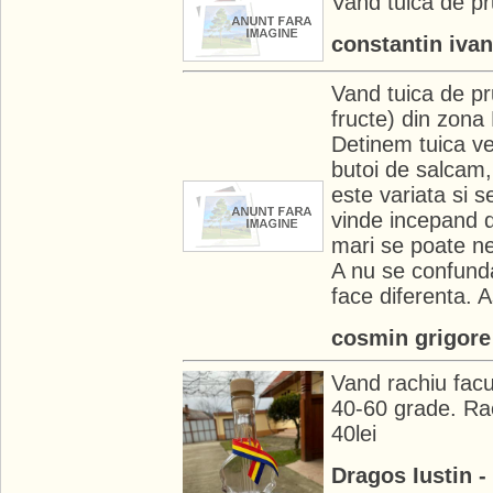
Vand tuica de pru
constantin iva
Vand tuica de pr
fructe) din zona 
Detinem tuica ve
butoi de salcam,
este variata si 
vinde incepand de 
mari se poate neg
A nu se confunda
face diferenta. 
cosmin grigore
Vand rachiu fac
40-60 grade. Rac
40lei
Dragos Iustin -