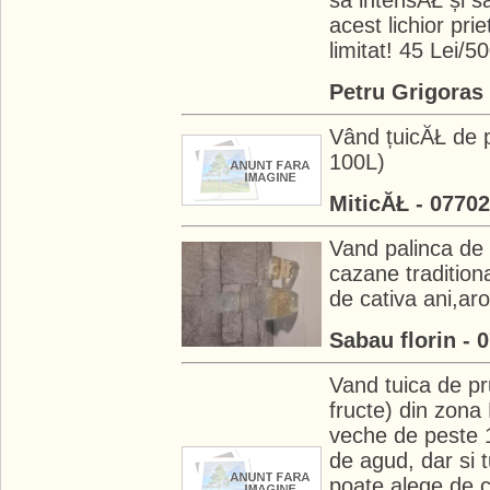
sa intensĂŁ și 
acest lichior pri
limitat! 45 Lei/5
Petru Grigoras
Vând țuicĂŁ de p
100L)
MiticĂŁ - 0770
Vand palinca de p
cazane tradition
de cativa ani,ar
Sabau florin - 
Vand tuica de pr
fructe) din zona 
veche de peste 1
de agud, dar si t
poate alege de 