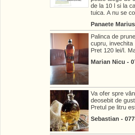
de la 10 l si la 
tuica. A nu se c
Panaete Marius
Palinca de prune,
cupru, invechita
Pret 120 lei/l. M
Marian Nicu - 
Va ofer spre vân
deosebit de gust
Pretul pe litru e
Sebastian - 07