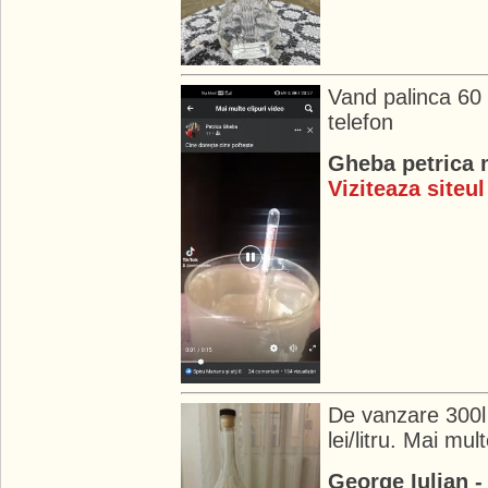
Vand palinca 60 
telefon
Gheba petrica 
Viziteaza siteul
De vanzare 300l 
lei/litru. Mai mult
George Iulian 