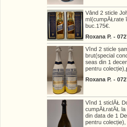
Vând 2 sticle J
ml(cumpĂŁrate î
buc.175€.
Roxana P. - 07
Vînd 2 sticle șa
brut(special con
seas din 1 dece
pentru colecție)
Roxana P. - 07
Vînd 1 sticlĂŁ 
cumpĂŁratĂŁ la 
din data de 1 D
pentru colecție),