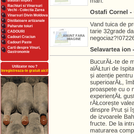
mari.
Bauturi Import
Rachiuri si Vinarsuri
Vechi - Colectia Zarea
Ostafi Cornel 
Vinarsuri Divin Moldova
Distilatoare artizanale
Vand tuica de pr
Paharute toiuri
tarie 32grade dar
CADOURI
Cadouri Craciun
negociaz?!0722
Cadouri Paste
Carti despre Vinuri,
Selavartea ion
Gastronomie
BucurĂŁ-te de m
Utilizator nou ?
alĂŁturi de Ispit
Inregistreaza-te gratuit aici!
și atenție pentru 
superioarĂŁ, îmb
proaspete cu o n
experiențĂŁ gust
rĂŁcorește valea
dinspre Prut și 
de izvoarele Bahl
fructe. De la int
maturarea compl