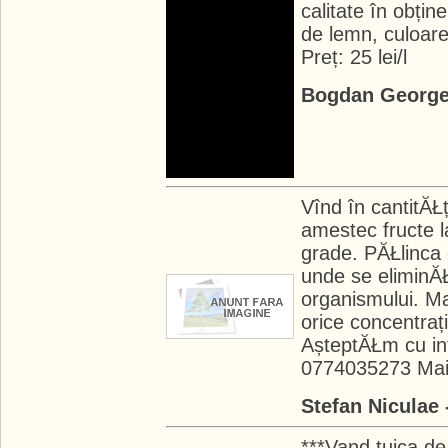
calitate în obțin
de lemn, culoare 
Preț: 25 lei/l
Bogdan George
Vînd în cantitĂŁ
amestec fructe l
grade. PĂŁlinca e
unde se eliminĂŁ
organismului. Ma
orice concentrați
AșteptĂŁm cu int
0774035273 Mai
Stefan Niculae
***Vand tuica de