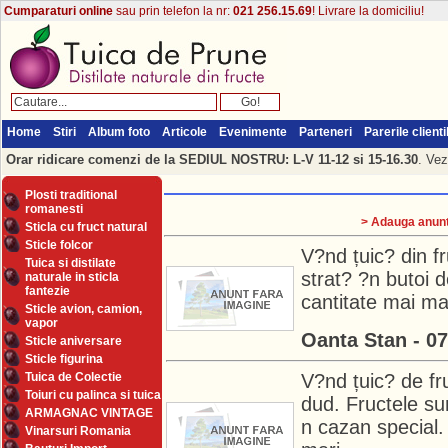
Cumparaturi online
sau prin telefon la nr:
021 256.15.69
! Livrare la domiciliu!
Home
Stiri
Album foto
Articole
Evenimente
Parteneri
Parerile clienti
Orar ridicare comenzi de la SEDIUL NOSTRU: L-V 11-12 si 15-16.30
. Vez
Plosti traditional
romanesti
> Adauga anuntu
Sticla cu fruct natural
Sticle folcor
V?nd țuic? din fr
Tuica si distilate
strat? ?n butoi 
naturale in sticla
fantezie
cantitate mai m
Sticle avion, camion,
vapor
Oanta Stan - 0
Sticle aniversare
Sticle figurina
Tuica de Colectie
V?nd țuic? de fr
Toiuri cu palinca si tuica
dud. Fructele sun
ARMAGNAC VINTAGE
n cazan special. P
Vinarsuri Romania