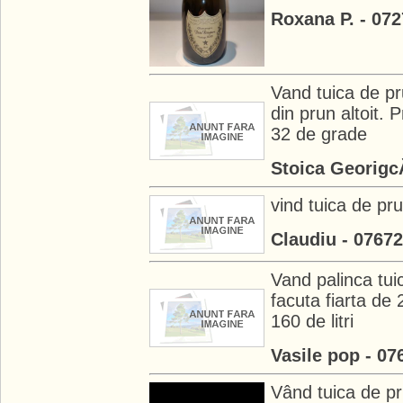
Roxana P. - 07
Vand tuica de p
din prun altoit. P
32 de grade
Stoica Georigc
vind tuica de prun
Claudiu - 0767
Vand palinca tui
facuta fiarta de 
160 de litri
Vasile pop - 0
Vând tuica de p