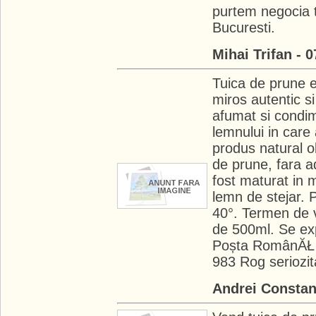
purtem negocia tra
Bucuresti.
Mihai Trifan - 
Tuica de prune e
miros autentic s
afumat si condime
lemnului in care
produs natural ob
de prune, fara a
fost maturat in m
lemn de stejar. 
40°. Termen de va
de 500ml. Se exp
Poșta RomânĂŁ s
983 Rog seriozit
Andrei Constan