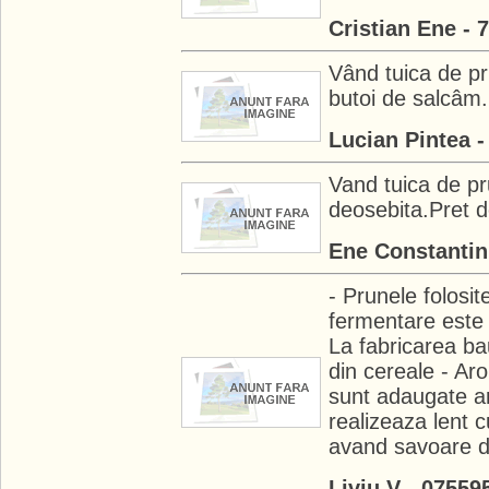
Cristian Ene - 
Vând tuica de p
butoi de salcâm.
Lucian Pintea 
Vand tuica de pr
deosebita.Pret de
Ene Constantin
- Prunele folosit
fermentare este 
La fabricarea bau
din cereale - Ar
sunt adaugate ar
realizeaza lent 
avand savoare d
Liviu V - 07559