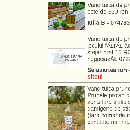
Vand tuica de pr
este de 330 ron p
Iulia B - 07478
Vand tuica de pr
locului,fĂŁrĂŁ a
stejar pret 15 RO
negociazĂŁ 072
Selavartea ion
siteul
Vand tuica prun
Prunele provin di
zona fara trafic 
damigene de stic
(fara comanda m
cantitate minima 5