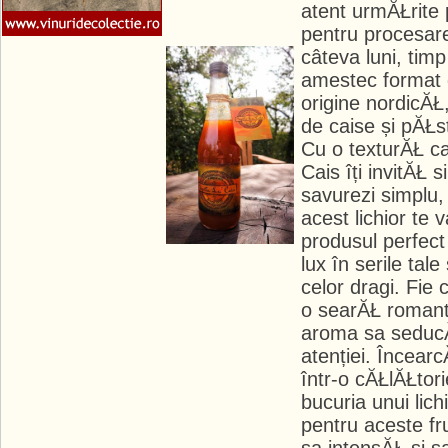
atent urmĂŁrite 
pentru procesar
câteva luni, timp
amestec format 
origine nordicĂŁ,
de caise și pĂŁs
Cu o texturĂŁ ca
Cais îți invitĂŁ 
savurezi simplu,
acest lichior te 
produsul perfect
lux în serile tal
celor dragi. Fie 
o searĂŁ romanti
aroma sa seducĂŁ
atenției. Încearc
într-o cĂŁlĂŁtor
bucuria unui lich
pentru aceste fr