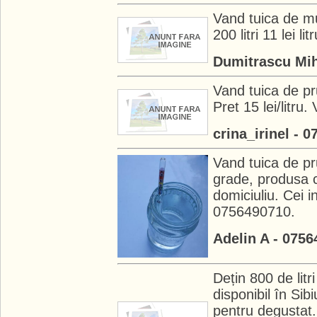
Vand tuica de mu
200 litri 11 lei litr
Dumitrascu Mih
Vand tuica de pr
Pret 15 lei/litru
crina_irinel - 
Vand tuica de pr
grade, produsa c
domiciuliu. Cei i
0756490710.
Adelin A - 075
Dețin 800 de lit
disponibil în Sibi
pentru degustat.