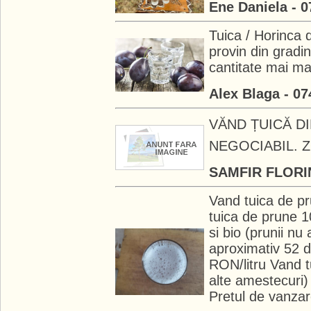
Ene Daniela - 
Tuica / Horinca
provin din gradin
cantitate mai ma
Alex Blaga - 0
VĂND ȚUICĂ D
NEGOCIABIL. Z
SAMFIR FLORIN
Vand tuica de p
tuica de prune 1
si bio (prunii nu 
aproximativ 52 d
RON/litru Vand 
alte amestecuri) 
Pretul de vanzar