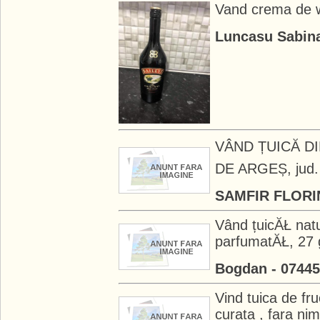
Vand crema de wh
Luncasu Sabina
VÂND ȚUICĂ DIN
DE ARGEȘ, jud
SAMFIR FLORIN
Vând țuicĂŁ nat
parfumatĂŁ, 27 gr
Bogdan - 0744
Vind tuica de fr
curata , fara nimi