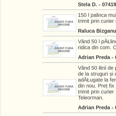
Stela D. - 0741
150 l palinca mul
trimit prin curie
Raluca Bizganu
Vând 50 l pĂŁlin
ridica din com. 
Adrian Preda -
Vând 50 litrii d
de la struguri și
adĂŁugate la ferm
din nou. Preț fix
trimit prin curie
Teleorman.
Adrian Preda -