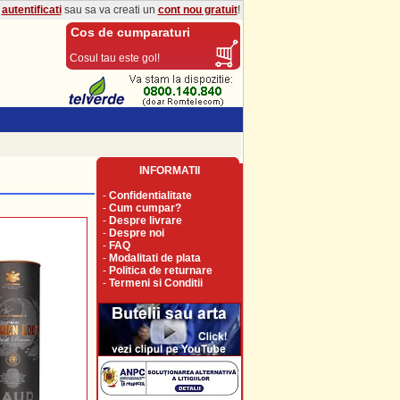
a
autentificati
sau sa va creati un
cont nou gratuit
!
Cos de cumparaturi
Cosul tau este gol!
INFORMATII
-
Confidentialitate
-
Cum cumpar?
-
Despre livrare
-
Despre noi
-
FAQ
-
Modalitati de plata
-
Politica de returnare
-
Termeni si Conditii