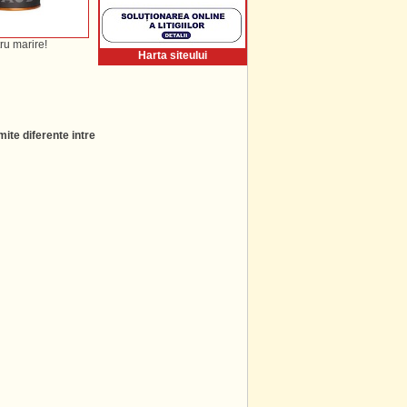
ru marire!
Harta siteului
ite diferente intre