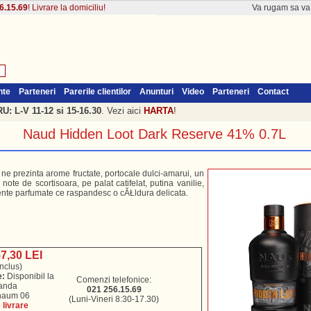
6.15.69
! Livrare la domiciliu!
Va rugam sa v
nte
Parteneri
Parerile clientilor
Anunturi
Video
Parteneri
Contact
: L-V 11-12 si 15-16.30
. Vezi aici
HARTA
!
Naud Hidden Loot Dark Reserve 41% 0.7L
ne prezinta arome fructate, portocale dulci-amarui, un
note de scortisoara, pe palat catifelat, putina vanilie,
ente parfumate ce raspandesc o cĂŁldura delicata.
57,30 LEI
nclus)
e:
Disponibil la
Comenzi telefonice:
anda
021 256.15.69
 naum 06
(Luni-Vineri 8:30-17.30)
livrare