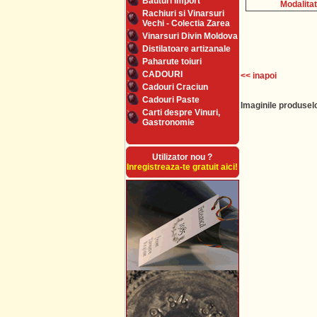
Bauturi Import
Modalitat
Rachiuri si Vinarsuri
Vechi - Colectia Zarea
Vinarsuri Divin Moldova
Distilatoare artizanale
Paharute toiuri
CADOURI
<< inapoi
Cadouri Craciun
Cadouri Paste
Imaginile produselo
Carti despre Vinuri,
Gastronomie
Utilizator nou ?
Inregistreaza-te gratuit aici!