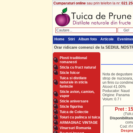
Cumparaturi online
sau prin telefon la nr:
021 25
Home
Stiri
Album foto
Articole
Evenime
Orar ridicare comenzi de la SEDIUL NOSTRU
Plosti traditional
romanesti
Sticla cu fruct natural
Sticle folcor
Nota de degustare 
Tuica si distilate
strop de nucsoara, 
naturale in sticla
un finis cu condim
fantezie
Alcool 41.00%
Poducator: Naud
Sticle avion, camion,
Origine: Panama
vapor
Volum: 0.7 l
Sticle aniversare
Sticle figurina
Pret : 1
Tuica de Colectie
(TVA i
Toiuri cu palinca si tuica
Disponibilitat
com
ARMAGNAC VINTAGE
Cod: rf
Vinarsuri Romania
Despre 