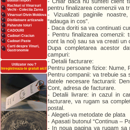
- Chiar daca nu sunteti client t
Bauturi Import
Rachiuri si Vinarsuri
pentru finalizarea comenzii va t
Vechi - Colectia Zarea
- Vizualizati paginile noastre
Vinarsuri Divin Moldova
Distilatoare artizanale
“adauga in cos”.
Paharute toiuri
- Daca doriti sa va continuati cu
CADOURI
- Pentru finalizarea comenzii: t
Cadouri Craciun
cont la noi) sau sa va creati un 
Cadouri Paste
Carti despre Vinuri,
Dupa completarea acestor dat
Gastronomie
campuri:
- Detalii facturare:
Utilizator nou ?
Pentru persoane fizice: Nume, 
Inregistreaza-te gratuit aici!
Pentru companii: va trebuie sa 
datele necesare facturarii: D
Cont, adresa de facturare.
- Detalii livrare: in cazul in 
facturare, va rugam sa completa
postal.
- Alegeti-va metodate de plata
- Apasati butonul “Continua – P
- In noua pagina va rugam sa m