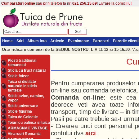
Cumparaturi online
sau prin telefon la nr:
021 256.15.69
! Livrare la domiciliu!
Home
Stiri
Album foto
Articole
Evenimente
Parteneri
Parerile clienti
Orar ridicare comenzi de la SEDIUL NOSTRU: L-V 11-12 si 15-16.30
. Vez
Cu
Plosti traditional
romanesti
Sticla cu fruct natural
Sticle folcor
Tuica si distilate
Pentru cumpararea produselor n
naturale in sticla
on-line sau comanda telefonica.
fantezie
Sticle avion, camion,
Comanda on-line
: este cea
vapor
deorece veti avea toate info
Sticle aniversare
transport, timp de livrare – in ti
Sticle figurina
Tuica de Colectie
Pasii pe catre trebuie sa-I urmat
Toiuri cu palinca si tuica
- Crearea unui cont personal 
ARMAGNAC VINTAGE
contului dvs
aici
.
Vinarsuri Romania