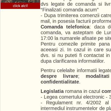
dvs legate de comanda si livr
“Finalizati comanda acum”
- Dupa trimiterea comenzii catre 
mail, in posesia facturii proform
Comanda telefonica
: daca do
comanda, va asteptam de Luni
17:00 la numarele afisate pe sit
Pentru comezile primite pana 
aceeasi zi. In cazul in care s
dvs. si nu puteti fi contactat i
dupa clarificarea informatiilor.
Pentru celelalte informatii lega
despre livrare
;
modalita
confidentialitate
.
Legislatia
romana in cazul
com
- Legea comertului electronic -
- Regulament nr. 4/2002 al B
intermediul instrumentelor de plat