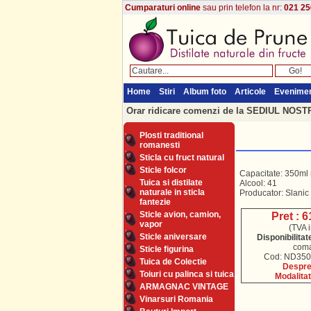
Cumparaturi online
sau prin telefon la nr:
021 25
Home
Stiri
Album foto
Articole
Evenime
Orar ridicare comenzi de la SEDIUL NOSTRU
Plosti traditional
romanesti
Sticla cu fruct natural
Sticle folcor
Capacitate: 350ml 
Tuica si distilate
Alcool: 41
naturale in sticla
Producator: Slanic
fantezie
Sticle avion, camion,
Pret : 6
vapor
(TVA i
Sticle aniversare
Disponibilitat
com
Sticle figurina
Cod: ND350.
Tuica de Colectie
Despre 
Toiuri cu palinca si tuica
Modalitat
ARMAGNAC VINTAGE
Vinarsuri Romania