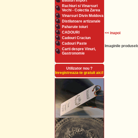
Bauturi Import
Rachiuri si Vinarsuri
Vechi - Colectia Zarea
Vinarsuri Divin Moldova
Distilatoare artizanale
Paharute toiuri
CADOURI
<< inapoi
Cadouri Craciun
Cadouri Paste
Imaginile produselo
Carti despre Vinuri,
Gastronomie
Utilizator nou ?
Inregistreaza-te gratuit aici!