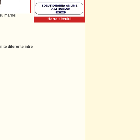
ru marire!
Harta siteului
ite diferente intre