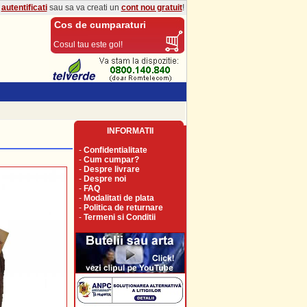
a
autentificati
sau sa va creati un
cont nou gratuit
!
Cos de cumparaturi
Cosul tau este gol!
INFORMATII
-
Confidentialitate
-
Cum cumpar?
-
Despre livrare
-
Despre noi
-
FAQ
-
Modalitati de plata
-
Politica de returnare
-
Termeni si Conditii