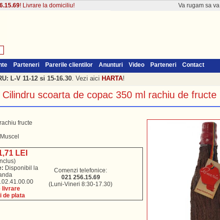
6.15.69
! Livrare la domiciliu!
Va rugam sa v
nte
Parteneri
Parerile clientilor
Anunturi
Video
Parteneri
Contact
: L-V 11-12 si 15-16.30
. Vezi aici
HARTA
!
Cilindru scoarta de copac 350 ml rachiu de fructe
rachiu fructe
 Muscel
1,71 LEI
nclus)
e:
Disponibil la
Comenzi telefonice:
anda
021 256.15.69
02.41.00.00
(Luni-Vineri 8:30-17.30)
livrare
i de plata