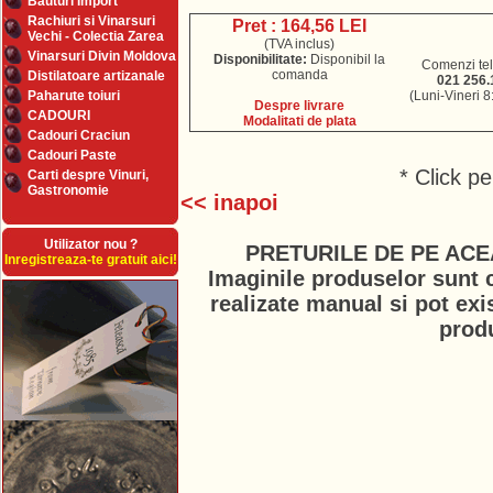
Bauturi Import
Rachiuri si Vinarsuri
Pret : 164,56 LEI
Vechi - Colectia Zarea
(TVA inclus)
Vinarsuri Divin Moldova
Disponibilitate:
Disponibil la
Comenzi tel
comanda
Distilatoare artizanale
021 256.
Paharute toiuri
(Luni-Vineri 8
Despre livrare
CADOURI
Modalitati de plata
Cadouri Craciun
Cadouri Paste
* Click p
Carti despre Vinuri,
Gastronomie
<< inapoi
Utilizator nou ?
PRETURILE DE PE ACE
Inregistreaza-te gratuit aici!
Imaginile produselor sunt c
realizate manual si pot exi
prod