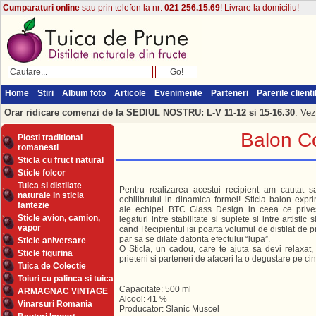
Cumparaturi online
sau prin telefon la nr:
021 256.15.69
! Livrare la domiciliu!
Home
Stiri
Album foto
Articole
Evenimente
Parteneri
Parerile clienti
Orar ridicare comenzi de la SEDIUL NOSTRU: L-V 11-12 si 15-16.30
. Vez
Balon Co
Plosti traditional
romanesti
Sticla cu fruct natural
Sticle folcor
Tuica si distilate
Pentru realizarea acestui recipient am cautat s
naturale in sticla
echilibrului in dinamica formei! Sticla balon expr
fantezie
ale echipei BTC Glass Design in ceea ce priv
Sticle avion, camion,
legaturi intre stabilitate si suplete si intre artistic 
vapor
cand Recipientul isi poarta volumul de distilat de 
par sa se dilate datorita efectului “lupa”.
Sticle aniversare
O Sticla, un cadou, care te ajuta sa devi relaxat
Sticle figurina
prieteni si parteneri de afaceri la o degustare pe cin
Tuica de Colectie
Toiuri cu palinca si tuica
Capacitate: 500 ml
ARMAGNAC VINTAGE
Alcool: 41 %
Vinarsuri Romania
Producator: Slanic Muscel