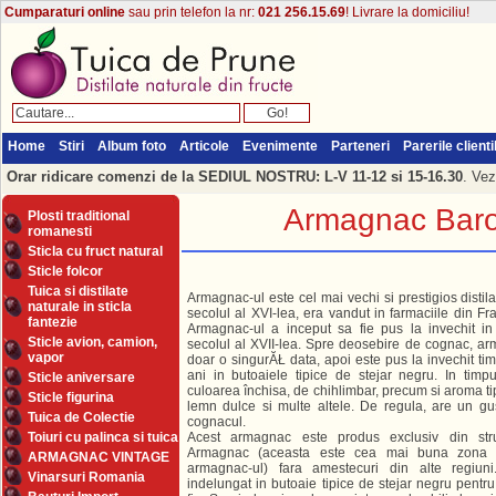
Cumparaturi online
sau prin telefon la nr:
021 256.15.69
! Livrare la domiciliu!
Home
Stiri
Album foto
Articole
Evenimente
Parteneri
Parerile clienti
Orar ridicare comenzi de la SEDIUL NOSTRU: L-V 11-12 si 15-16.30
. Vez
Armagnac Baron
Plosti traditional
romanesti
Sticla cu fruct natural
Sticle folcor
Tuica si distilate
Armagnac-ul este cel mai vechi si prestigios distila
naturale in sticla
secolul al XVI-lea, era vandut in farmaciile din F
fantezie
Armagnac-ul a inceput sa fie pus la invechit in
Sticle avion, camion,
secolul al XVII-lea. Spre deosebire de cognac, arm
vapor
doar o singurĂŁ data, apoi este pus la invechit t
ani in butoaiele tipice de stejar negru. In timpu
Sticle aniversare
culoarea închisa, de chihlimbar, precum si aroma tip
Sticle figurina
lemn dulce si multe altele. De regula, are un gu
Tuica de Colectie
cognacul.
Toiuri cu palinca si tuica
Acest armagnac este produs exclusiv din st
Armagnac (aceasta este cea mai buna zona 
ARMAGNAC VINTAGE
armagnac-ul) fara amestecuri din alte regiun
Vinarsuri Romania
indelungat in butoaie tipice de stejar negru pentru