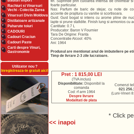
Bauturi Import
fin. Suprinde prin culoarea intensa de chilimbar si
foarte particular.
Rachiuri si Vinarsuri
Nas: Parfum de baric de stejar, cu note de c
Vechi - Colectia Zarea
accente de prajitura cu vanilie si scortisoara.
Vinarsuri Divin Moldova
Gust: Gust bogat si intens cu arome pline de nuci
Distilatoare artizanale
lapte si prune stafidite. Finish lung si armonios cu
Paharute toiuri
Cantitate: 0.7 L
Producator: Baron V Fournier
CADOURI
Tara De Origine: Franta
Cadouri Craciun
Concentratie Alcool: 40%
Cadouri Paste
Ani: 1964
Carti despre Vinuri,
Produsul are mentionat anul de imbuteliere pe etic
Gastronomie
Timp de livrare 2-3 zile lucratoare.
Utilizator nou ?
Inregistreaza-te gratuit aici!
Pret : 1 815,00 LEI
(TVA inclus)
Disponibilitate:
Disponibil la
Comenzi tel
comanda
021 256.
Cod: rf arm 1964
(Luni-Vineri 8
Despre livrare
Modalitati de plata
* Click p
<< inapoi