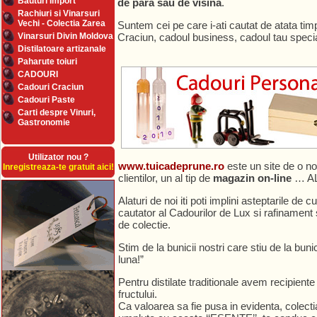
Bauturi Import
de para sau de visina
.
Rachiuri si Vinarsuri
Vechi - Colectia Zarea
Suntem cei pe care i-ati cautat de atata tim
Vinarsuri Divin Moldova
Craciun, cadoul business, cadoul tau special 
Distilatoare artizanale
Paharute toiuri
CADOURI
Cadouri Craciun
Cadouri Paste
Carti despre Vinuri,
Gastronomie
Utilizator nou ?
www.tuicadeprune.ro
este un site de o nou
Inregistreaza-te gratuit aici!
clientilor, un al tip de
magazin on-line
… A
Alaturi de noi iti poti implini asteptarile de 
cautator al Cadourilor de Lux si rafinament 
de colectie.
Stim de la bunicii nostri care stiu de la buni
luna!”
Pentru distilate traditionale avem recipient
fructului.
Ca valoarea sa fie pusa in evidenta, colecti