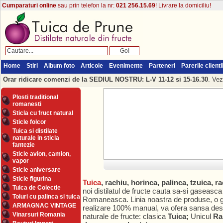
Cumparaturi online
sau prin telefon la nr:
021 256.15.69
! Livrare la domiciliu!
Home
Stiri
Album foto
Articole
Evenimente
Parteneri
Parerile clienti
Orar ridicare comenzi de la SEDIUL NOSTRU: L-V 11-12 si 15-16.30
. Vez
Plosti traditional
romanesti
Sticla cu fruct natural
Sticle folcor
Tuica si distilate
naturale in sticla
fantezie
Sticle avion, camion,
vapor
Sticle aniversare
Sticle figurina
Tuica
, rachiu, horinca, palinca, tzuica, r
Tuica de Colectie
noi distilatul de fructe cauta sa-si gaseasca
Toiuri cu palinca si tuica
Romaneasca. Linia noastra de produse, o g
ARMAGNAC VINTAGE
realizare 100% manual, va ofera sansa descope
Vinarsuri Romania
naturale de fructe: clasica
Tuica;
Unicul
Ra