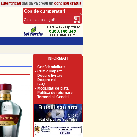
a
autentificati
sau sa va creati un
cont nou gratuit
!
Cos de cumparaturi
Cosul tau este gol!
INFORMATII
-
Confidentialitate
-
Cum cumpar?
-
Despre livrare
-
Despre noi
-
FAQ
-
Modalitati de plata
-
Politica de returnare
-
Termeni si Conditii