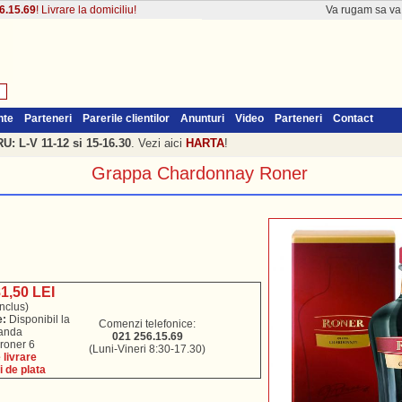
6.15.69
! Livrare la domiciliu!
Va rugam sa v
nte
Parteneri
Parerile clientilor
Anunturi
Video
Parteneri
Contact
: L-V 11-12 si 15-16.30
. Vezi aici
HARTA
!
Grappa Chardonnay Roner
81,50 LEI
nclus)
e:
Disponibil la
Comenzi telefonice:
anda
021 256.15.69
 roner 6
(Luni-Vineri 8:30-17.30)
livrare
i de plata