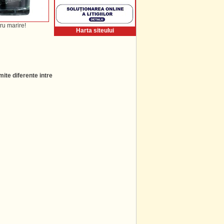
ru marire!
Harta siteului
ite diferente intre