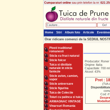
Cumparaturi online
sau prin telefon la nr:
021 25
Home
Stiri
Album foto
Articole
Evenime
Orar ridicare comenzi de la SEDIUL NOSTRU
Plosti traditional
romanesti
Sticla cu fruct natural
Sticle folcor
Producator: Roner
Tuica si distilate
Origine: Italia
naturale in sticla
Capacitate: 700 ml
fantezie
Alcool: 43%
Sticle avion, camion,
vapor
Pret : 1
Sticle aniversare
(TVA i
Disponibilitat
Sticle figurina
com
Tuica de Colectie
Cod: rf
Toiuri cu palinca si tuica
Despre 
Modalitat
ARMAGNAC VINTAGE
Vinarsuri Romania