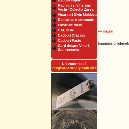
Bauturi Import
Rachiuri si Vinarsuri
Vechi - Colectia Zarea
Vinarsuri Divin Moldova
Distilatoare artizanale
Paharute toiuri
CADOURI
<< inapoi
Cadouri Craciun
Cadouri Paste
Imaginile produselo
Carti despre Vinuri,
Gastronomie
Utilizator nou ?
Inregistreaza-te gratuit aici!