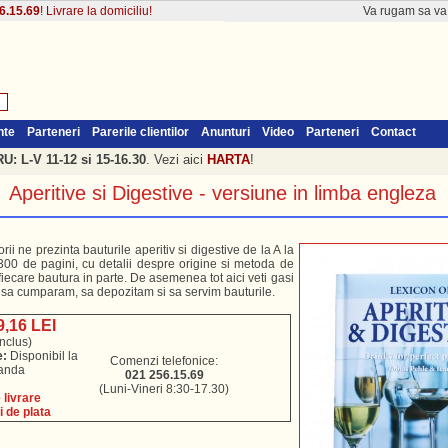
6.15.69
! Livrare la domiciliu!
Va rugam sa v
nte
Parteneri
Parerile clientilor
Anunturi
Video
Parteneri
Contact
: L-V 11-12 si 15-16.30
. Vezi aici
HARTA
!
Aperitive si Digestive - versiune in limba engleza
rii ne prezinta bauturile aperitiv si digestive de la A la
300 de pagini, cu detalii despre origine si metoda de
iecare bautura in parte. De asemenea tot aici veti gasi
 sa cumparam, sa depozitam si sa servim bauturile.
9,16 LEI
nclus)
e:
Disponibil la
Comenzi telefonice:
anda
021 256.15.69
(Luni-Vineri 8:30-17.30)
livrare
i de plata