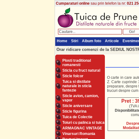
Cumparaturi online
sau prin telefon la nr:
021 25
Home
Stiri
Album foto
Articole
Evenime
Orar ridicare comenzi de la SEDIUL NOSTRU
Plosti traditional
romanesti
Sticla cu fruct natural
Sticle folcor
O carte in care auto
Tuica si distilate
Z. Carte cuprinde 
naturale in sticla
preparare, despre f
fantezie
trucuri despre cum
Sticle avion, camion,
vapor
Pret : 3
Sticle aniversare
(TVA i
Disponibilitat
Sticle figurina
com
Tuica de Colectie
Toiuri cu palinca si tuica
Despre 
Modalitat
ARMAGNAC VINTAGE
Vinarsuri Romania