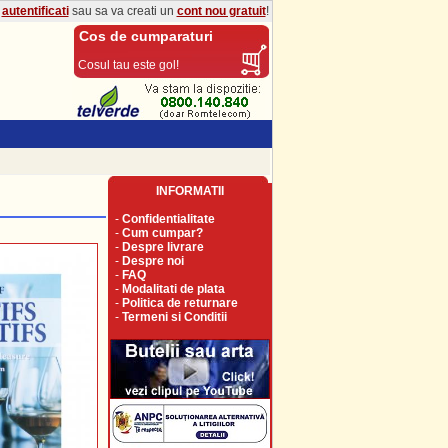
a
autentificati
sau sa va creati un
cont nou gratuit
!
Cos de cumparaturi
Cosul tau este gol!
INFORMATII
-
Confidentialitate
-
Cum cumpar?
-
Despre livrare
-
Despre noi
-
FAQ
-
Modalitati de plata
-
Politica de returnare
-
Termeni si Conditii