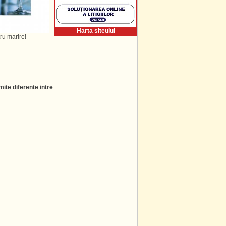
Harta siteului
ru marire!
ite diferente intre