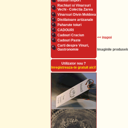
Bauturi Import
Rachiuri si Vinarsuri
Vechi - Colectia Zarea
Vinarsuri Divin Moldova
Distilatoare artizanale
Paharute toiuri
CADOURI
Cadouri Craciun
<< inapoi
Cadouri Paste
Carti despre Vinuri,
Gastronomie
Imaginile produselo
Utilizator nou ?
Inregistreaza-te gratuit aici!