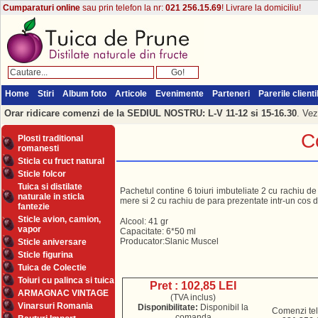
Cumparaturi online
sau prin telefon la nr:
021 256.15.69
! Livrare la domiciliu!
Home
Stiri
Album foto
Articole
Evenimente
Parteneri
Parerile clienti
Orar ridicare comenzi de la SEDIUL NOSTRU: L-V 11-12 si 15-16.30
. Vez
Co
Plosti traditional
romanesti
Sticla cu fruct natural
Sticle folcor
Tuica si distilate
Pachetul contine 6 toiuri imbuteliate 2 cu rachiu de
naturale in sticla
mere si 2 cu rachiu de para prezentate intr-un cos d
fantezie
Sticle avion, camion,
Alcool: 41 gr
vapor
Capacitate: 6*50 ml
Producator:Slanic Muscel
Sticle aniversare
Sticle figurina
Tuica de Colectie
Toiuri cu palinca si tuica
Pret : 102,85 LEI
ARMAGNAC VINTAGE
(TVA inclus)
Vinarsuri Romania
Disponibilitate:
Disponibil la
Comenzi tel
comanda