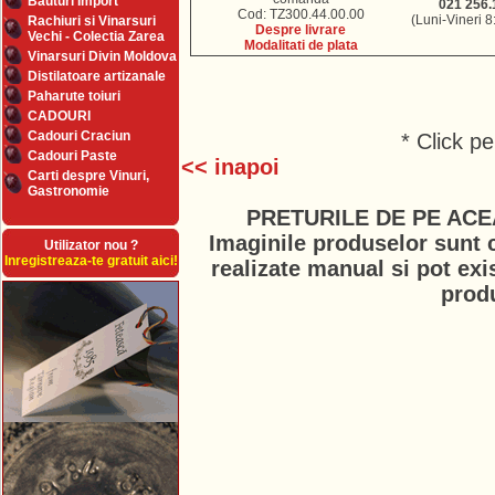
Bauturi Import
021 256.
Cod: TZ300.44.00.00
(Luni-Vineri 8
Rachiuri si Vinarsuri
Despre livrare
Vechi - Colectia Zarea
Modalitati de plata
Vinarsuri Divin Moldova
Distilatoare artizanale
Paharute toiuri
CADOURI
Cadouri Craciun
* Click p
Cadouri Paste
<< inapoi
Carti despre Vinuri,
Gastronomie
PRETURILE DE PE ACE
Imaginile produselor sunt c
Utilizator nou ?
Inregistreaza-te gratuit aici!
realizate manual si pot exi
prod