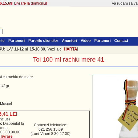
6.15.69
! Livrare la domiciliu!
Va rugam sa v
nte
Parteneri
Parerile clientilor
Anunturi
Video
Parteneri
Contact
: L-V 11-12 si 15-16.30
. Vezi aici
HARTA
!
Toi 100 ml rachiu mere 41
at cu rachiu de mere.
e 41gr
 Muscel
5,41 LEI
nclus)
e:
Disponibil la
Comenzi telefonice:
anda
021 256.15.69
03.00.00.00
(Luni-Vineri 8:30-17.30)
livrare