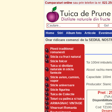
Cumparaturi online
sau prin telefon la nr:
021 25
Home
Stiri
Album foto
Articole
Evenime
Orar ridicare comenzi de la SEDIUL NOSTRU
Plosti traditional
romanesti
Sticla cu fruct natural
Sticle folcor
Toi 100ml imbuteli
Tuica si distilate
naturale in sticla
Alcool: rachiu mer
fantezie
Capacitate: 100ml
Sticle avion, camion,
vapor
Producator: Slanic
Sticle aniversare
Sticle figurina
Pret : 2
Tuica de Colectie
(TVA i
Toiuri cu palinca si tuica
Disponibilitat
ARMAGNAC VINTAGE
com
Cod: TZ100.
Vinarsuri Romania
Despre 