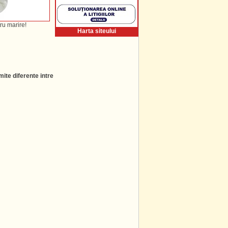
ru marire!
Harta siteului
ite diferente intre