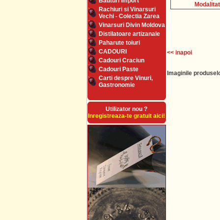
Bauturi Import
Modalitat
Rachiuri si Vinarsuri
Vechi - Colectia Zarea
Vinarsuri Divin Moldova
Distilatoare artizanale
Paharute toiuri
CADOURI
<< inapoi
Cadouri Craciun
Cadouri Paste
Imaginile produselo
Carti despre Vinuri,
Gastronomie
Utilizator nou ?
Inregistreaza-te gratuit aici!