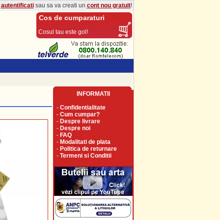
a
autentificati
sau sa va creati un
cont nou gratuit
!
Cos de cumparaturi
Cosul tau este gol!
INFORMATII
-
Confidentialitate
-
Cum cumpar?
-
Despre livrare
-
Despre noi
-
FAQ
-
Modalitati de plata
-
Politica de returnare
-
Termeni si Conditii