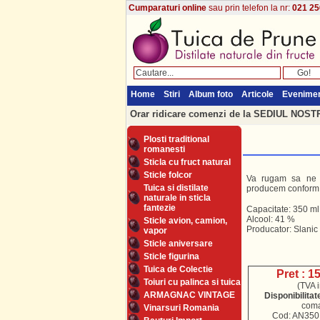
Cumparaturi online
sau prin telefon la nr:
021 25
Home
Stiri
Album foto
Articole
Evenime
Orar ridicare comenzi de la SEDIUL NOSTRU
Plosti traditional
romanesti
Sticla cu fruct natural
Sticle folcor
Va rugam sa ne spe
Tuica si distilate
producem conform c
naturale in sticla
fantezie
Capacitate: 350 m
Alcool: 41 %
Sticle avion, camion,
Producator: Slanic
vapor
Sticle aniversare
Sticle figurina
Tuica de Colectie
Pret : 1
Toiuri cu palinca si tuica
(TVA i
ARMAGNAC VINTAGE
Disponibilitat
com
Vinarsuri Romania
Cod: AN350.