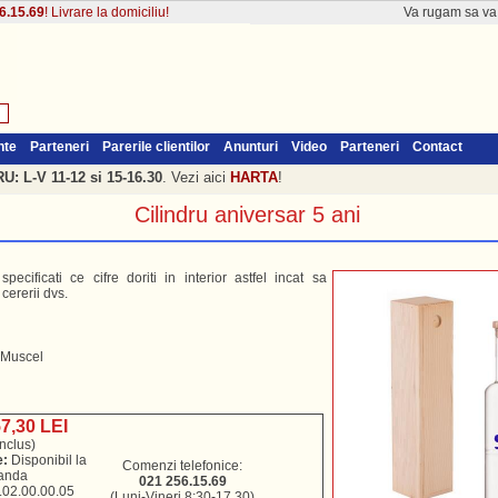
6.15.69
! Livrare la domiciliu!
Va rugam sa v
nte
Parteneri
Parerile clientilor
Anunturi
Video
Parteneri
Contact
: L-V 11-12 si 15-16.30
. Vezi aici
HARTA
!
Cilindru aniversar 5 ani
cificati ce cifre doriti in interior astfel incat sa
ererii dvs.
l
 Muscel
57,30 LEI
nclus)
e:
Disponibil la
Comenzi telefonice:
anda
021 256.15.69
02.00.00.05
(Luni-Vineri 8:30-17.30)