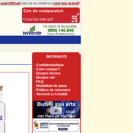
a
autentificati
sau sa va creati un
cont nou gratuit
!
Cos de cumparaturi
Cosul tau este gol!
INFORMATII
-
Confidentialitate
-
Cum cumpar?
-
Despre livrare
-
Despre noi
-
FAQ
-
Modalitati de plata
-
Politica de returnare
-
Termeni si Conditii