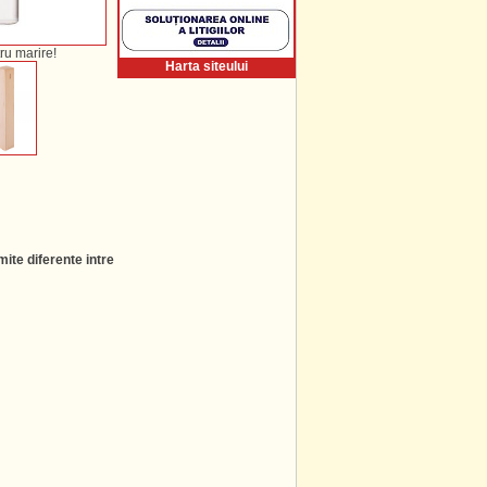
ru marire!
Harta siteului
ite diferente intre