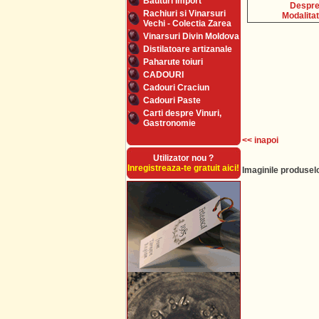
Bauturi Import
Despre 
Rachiuri si Vinarsuri
Modalitat
Vechi - Colectia Zarea
Vinarsuri Divin Moldova
Distilatoare artizanale
Paharute toiuri
CADOURI
Cadouri Craciun
Cadouri Paste
Carti despre Vinuri,
Gastronomie
<< inapoi
Utilizator nou ?
Inregistreaza-te gratuit aici!
Imaginile produselo