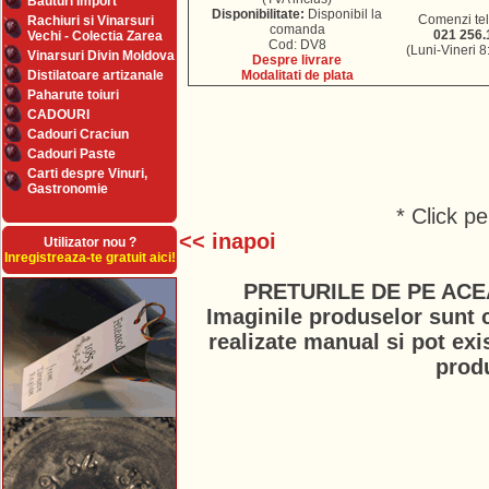
Bauturi Import
Disponibilitate:
Disponibil la
Comenzi tel
Rachiuri si Vinarsuri
comanda
021 256.
Vechi - Colectia Zarea
Cod: DV8
(Luni-Vineri 8
Vinarsuri Divin Moldova
Despre livrare
Distilatoare artizanale
Modalitati de plata
Paharute toiuri
CADOURI
Cadouri Craciun
Cadouri Paste
Carti despre Vinuri,
Gastronomie
* Click p
<< inapoi
Utilizator nou ?
Inregistreaza-te gratuit aici!
PRETURILE DE PE ACE
Imaginile produselor sunt c
realizate manual si pot exi
prod