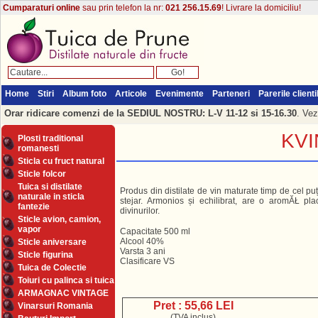
Cumparaturi online
sau prin telefon la nr:
021 256.15.69
! Livrare la domiciliu!
Home
Stiri
Album foto
Articole
Evenimente
Parteneri
Parerile clienti
Orar ridicare comenzi de la SEDIUL NOSTRU: L-V 11-12 si 15-16.30
. Vez
KVI
Plosti traditional
romanesti
Sticla cu fruct natural
Sticle folcor
Tuica si distilate
Produs din distilate de vin maturate timp de cel puț
naturale in sticla
stejar. Armonios și echilibrat, are o aromĂŁ plac
fantezie
divinurilor.
Sticle avion, camion,
vapor
Capacitate 500 ml
Alcool 40%
Sticle aniversare
Varsta 3 ani
Sticle figurina
Clasificare VS
Tuica de Colectie
Toiuri cu palinca si tuica
ARMAGNAC VINTAGE
Pret : 55,66 LEI
Vinarsuri Romania
(TVA inclus)