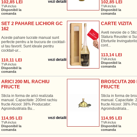
102,85 LEI
vezi detalii
102,85 LEI
TVA inclus
TVA inclus
Disponibil la
Disponibil la
comanda
comanda
SET 2 PAHARE LICHIOR GC
CARTE VIZITA
162
Aveti nevoie de o Stic
Statura Reusitei si S
Aceste pahare lucrate manual sunt
Eforturile Invingatoril
perfecte pentru a te bucura de cocktail-
cont...
ul tau favorit. Sunt ideale pentru
cocktail-ur...
113,14 LEI
TVA inclus
110,11 LEI
vezi detalii
Disponibil la
TVA inclus
comanda
Disponibil la
comanda
ARICI 200 ML RACHIU
BROSCUTA 200
FRUCTE
FRUCTE
Sticla in forma de arici realizata
Sticla in forma de bro
manual. Capacitate: 200ml rachiu
manual. Capacitate: 
fructe Alcool: 38% Producator:
fructe Alcool: 38% Pr
Agroindustriala Bu...
Agroindustriala...
114,95 LEI
vezi detalii
114,95 LEI
TVA inclus
TVA inclus
Disponibil la
Disponibil la
comanda
comanda