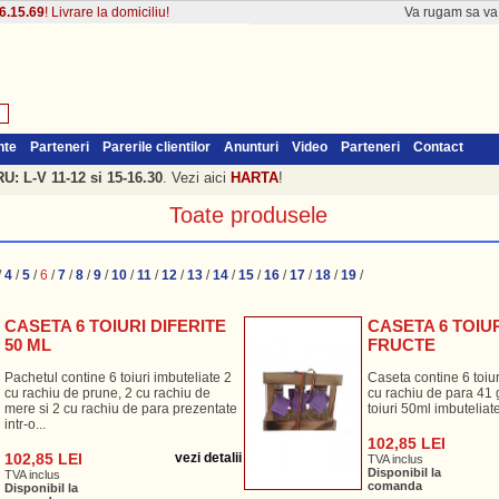
6.15.69
! Livrare la domiciliu!
Va rugam sa v
nte
Parteneri
Parerile clientilor
Anunturi
Video
Parteneri
Contact
: L-V 11-12 si 15-16.30
. Vezi aici
HARTA
!
Toate produsele
/
4
/
5
/
6
/
7
/
8
/
9
/
10
/
11
/
12
/
13
/
14
/
15
/
16
/
17
/
18
/
19
/
CASETA 6 TOIURI DIFERITE
CASETA 6 TOIU
50 ML
FRUCTE
Pachetul contine 6 toiuri imbuteliate 2
Caseta contine 6 toiur
cu rachiu de prune, 2 cu rachiu de
cu rachiu de para 41 g
mere si 2 cu rachiu de para prezentate
toiuri 50ml imbuteliate
intr-o...
102,85 LEI
102,85 LEI
vezi detalii
TVA inclus
Disponibil la
TVA inclus
comanda
Disponibil la