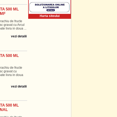
A 500 ML
UMF
Harta siteului
rachiu de fructe
sc gravat cu Arcul
ate livra in doua ...
vezi detalii
A 500 ML
rachiu de fructe
sc gravat cu
oate livra in doua
vezi detalii
A 500 ML
ONAL