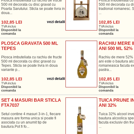
Plosca imbuteliata cu rachiu de fructe
Plosca imbuteliata cu 
500 ml decorata cu disc gravat cu
500 ml decorata cu di
Poarta Sarutului. Sticla se poate livra in
tradional romanesc. St
doua...
...
102,85 LEI
vezi detalii
102,85 LEI
TVA inclus
TVA inclus
Disponibil la
Disponibil la
comanda
comanda
PLOSCA GRAVATA 500 ML
RACHIU MERE I
TEPES
ANI 500 ML 52%
Plosca imbuteliata cu rachiu de fructe
Rachiu de mere 52% a
500 ml decorata cu disc gravat cu
ani este o bautura alc
Tepes. Sticla se poate livra in doua
romaneasca facuta exc
variante p...
pastra...
102,85 LEI
vezi detalii
102,85 LEI
TVA inclus
TVA inclus
Disponibil la
Disponibil la
comanda
comanda
SET 4 MASURI BAR STICLA
TUICA PRUNE I
FTA7037
ANI 32%
Setul contine 4 masuri 3-in-1, fiecare
Tuica 32% alcool inve
masura are forma unica si poate fi
bautura alcoolica sp
asociata cu un anumit tip de
facuta exclusiv din fr
bautura.Pot fi fo...
...