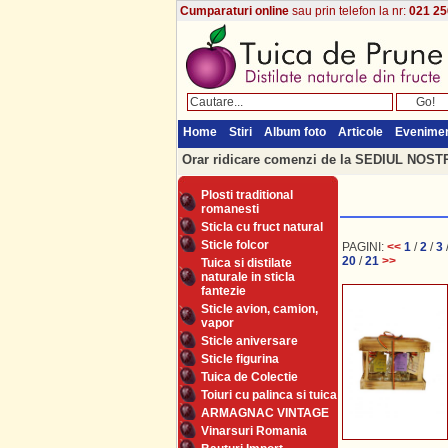
Cumparaturi online
sau prin telefon la nr:
021 25
Home
Stiri
Album foto
Articole
Evenime
Orar ridicare comenzi de la SEDIUL NOSTRU
Plosti traditional
romanesti
Sticla cu fruct natural
Sticle folcor
PAGINI:
<<
1
/
2
/
3
20
/
21
>>
Tuica si distilate
naturale in sticla
fantezie
Sticle avion, camion,
vapor
Sticle aniversare
Sticle figurina
Tuica de Colectie
Toiuri cu palinca si tuica
ARMAGNAC VINTAGE
Vinarsuri Romania