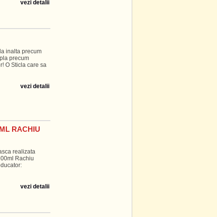
vezi detalii
la inalta precum
upla precum
or! O Sticla care sa
vezi detalii
 ML RACHIU
asca realizata
200ml Rachiu
oducator:
vezi detalii