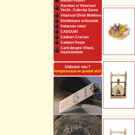
Bauturi Import
Rachiuri si Vinarsuri
Vechi - Colectia Zarea
Vinarsuri Divin Moldova
Distilatoare artizanale
Paharute toiuri
CADOURI
Cadouri Craciun
Cadouri Paste
Carti despre Vinuri,
Gastronomie
Utilizator nou ?
Inregistreaza-te gratuit aici!