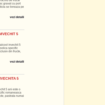
rachiu de fructe
sc gravat cu port
icla se livreaza pe
vezi detalii
MVECHIT 5
lcool invechit 5
oolica specific
lusiv din fructe,
vezi detalii
NVECHITA 5
chit 5 ani este o
ecific romaneasca
ucte, pastrata numai