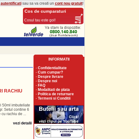
a
autentificati
sau sa va creati un
cont nou gratuit
!
Cos de cumparaturi
Cosul tau este gol!
INFORMATII
-
Confidentialitate
-
Cum cumpar?
-
Despre livrare
-
Despre noi
-
FAQ
-
Modalitati de plata
RI RACHIU
-
Politica de returnare
-
Termeni si Conditii
i 50ml imbuteliate
r. Setul contine 6
 cu rachiu de ...
vezi detalii