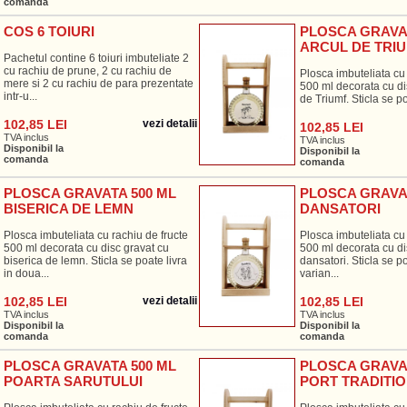
comanda
COS 6 TOIURI
PLOSCA GRAVAT
ARCUL DE TRI
Pachetul contine 6 toiuri imbuteliate 2
cu rachiu de prune, 2 cu rachiu de
Plosca imbuteliata cu 
mere si 2 cu rachiu de para prezentate
500 ml decorata cu di
intr-u...
de Triumf. Sticla se po
102,85 LEI
vezi detalii
102,85 LEI
TVA inclus
TVA inclus
Disponibil la
Disponibil la
comanda
comanda
PLOSCA GRAVATA 500 ML
PLOSCA GRAVAT
BISERICA DE LEMN
DANSATORI
Plosca imbuteliata cu rachiu de fructe
Plosca imbuteliata cu 
500 ml decorata cu disc gravat cu
500 ml decorata cu di
biserica de lemn. Sticla se poate livra
dansatori. Sticla se p
in doua...
varian...
102,85 LEI
vezi detalii
102,85 LEI
TVA inclus
TVA inclus
Disponibil la
Disponibil la
comanda
comanda
PLOSCA GRAVATA 500 ML
PLOSCA GRAVAT
POARTA SARUTULUI
PORT TRADITI